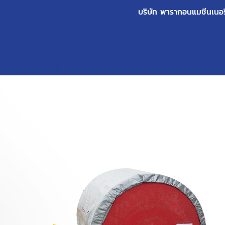
บริษัท พารากอนแมชีนเนอรี